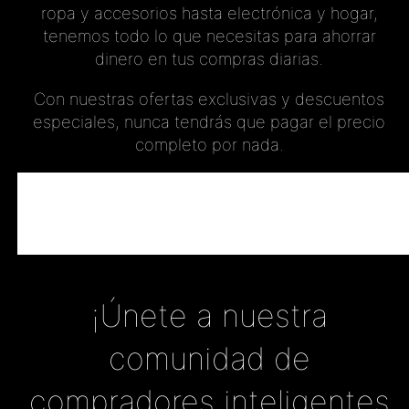
ropa y accesorios hasta electrónica y hogar,
tenemos todo lo que necesitas para ahorrar
dinero en tus compras diarias.
Con nuestras ofertas exclusivas y descuentos
especiales, nunca tendrás que pagar el precio
completo por nada.
¡Únete a nuestra
comunidad de
compradores inteligentes