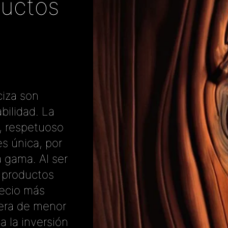
ductos
iza son
bilidad. La
, respetuoso
s única, por
a gama. Al ser
s productos
recio más
era de menor
a la inversión