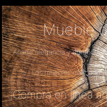
Mueble d
Añade elegancia y durabilidad
Los muebles de madera n
¡Compra en línea aho