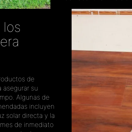
 los
era
roductos de
a asegurar su
tiempo. Algunas de
mendadas incluyen
z solar directa y la
ames de inmediato