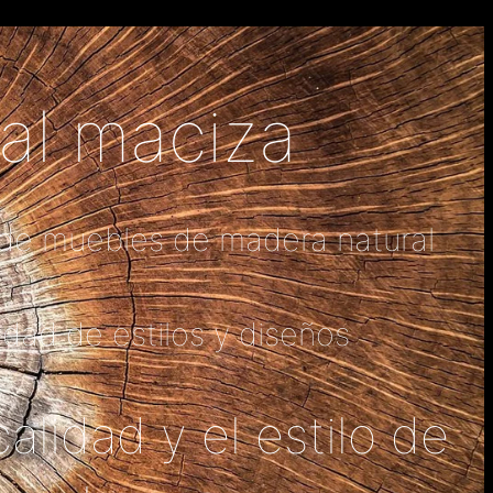
al maciza
n de muebles de madera natural
dad de estilos y diseños
alidad y el estilo de