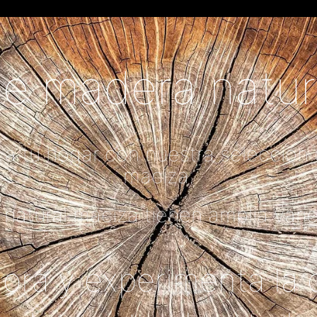
e madera natur
 a tu hogar con nuestra selecció
maciza.
atural maciza tienen amplia varie
ra y experimenta la c