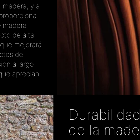
a madera, y a
 proporciona
de madera
cto de alta
 que mejorará
ctos de
ión a largo
 que aprecian
Durabilida
de la made